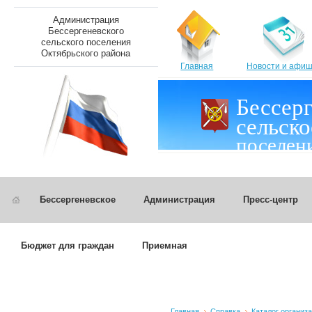
Администрация
Бессергеневского
сельского поселения
Октябрьского района
Главная
Новости и афи
Бессер
сельско
поселен
Бессергеневское
Администрация
Пресс-центр
Бюджет для граждан
Приемная
Главная
Справка
Каталог организ